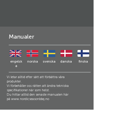
Manualer
engelsk
norska
svenska
danska
finska
a
Vi letar alltid efter sätt att förbättra våra
produkter.
Vi förbehåller oss rätten att ändra tekniska
specifikationer när som helst.
Du hittar alltid den senaste manualen här
på
www.nordicseasonbbq.no
Support och kundservice:
Nordic Season Produkter AS
Kjeller Vest 3