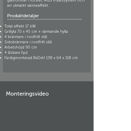
glasfönster i locket, MGS insatssystem och
en utmärkt värmeeffekt.
Produktdetaljer
Total effekt 17 kW
Grillyta 70 x 45 cm + värmande hylla
4 brännare i rostfritt stål
Sidobrännare i rostfritt stål
Arbetshöjd 90 cm
4 låsbara hjul
Färdigmonterad BxDxH 138 x 64 x 118 cm
Monteringsvideo