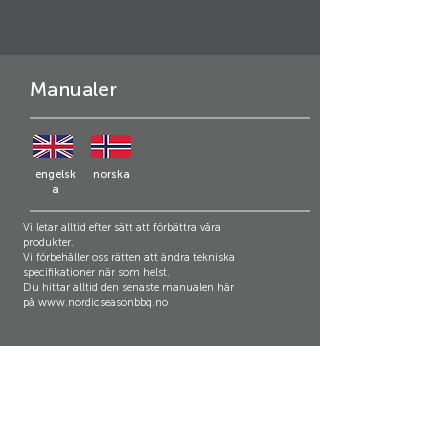
Manualer
engelsk
norska
a
Vi letar alltid efter sätt att förbättra våra
produkter.
Vi förbehåller oss rätten att ändra tekniska
specifikationer när som helst.
Du hittar alltid den senaste manualen här
på
www.nordicseasonbbq.no
Support och kundservice:
Nordic Season Produkter AS
Kjeller Vest 3
2007 Kjeller
Kontakt