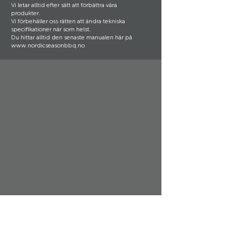
Vi letar alltid efter sätt att förbättra våra
produkter.
Vi förbehåller oss rätten att ändra tekniska
specifikationer när som helst.
Du hittar alltid den senaste manualen här på
www.nordicseasonbbq.no
Support och kundservice:
Nordic Season Produkter AS