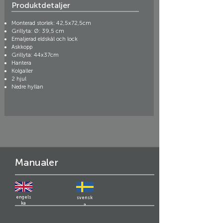
Produktdetaljer
Monterad storlek: 42,5x72,5cm
Grillyta: Ø: 39,5 cm
Emaljerad eldskål och lock
Askkopp
Grillyta: 44x37cm
Hantera
Kolgaller
2 hjul
Nedre hyllan
Manualer
engels
svensk
ka
a