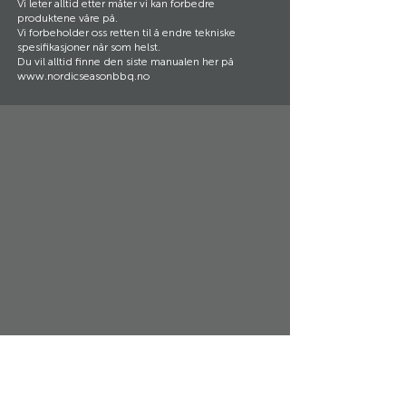
Vi leter alltid etter måter vi kan forbedre
produktene våre på.
Vi forbeholder oss retten til å endre tekniske
spesifikasjoner når som helst.
Du vil alltid finne den siste manualen her på
www.nordicseasonbbq.no
Support og kundeservice:
Nordic Season Products AS
Kjeller Vest 3
2007 Kjeller