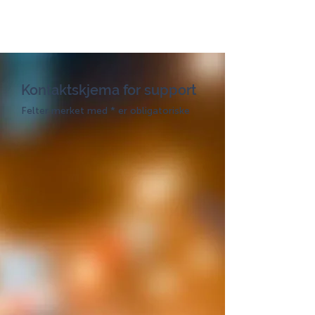
Kontaktskjema for support
Felter merket med * er obligatoriske