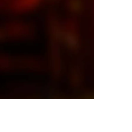
MERK! Sjekk spamfolderen, dersom du