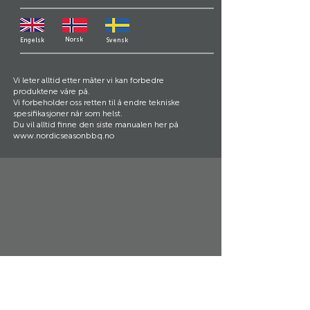
Norsk
Engelsk
Svensk
Vi leter alltid etter måter vi kan forbedre
produktene våre på.
Vi forbeholder oss retten til å endre tekniske
spesifikasjoner når som helst.
Du vil alltid finne den siste manualen her på
www.nordicseasonbbq.no
Support og kundeservice:
Nordic Season Products AS
Kjeller Vest 3
2007 Kjeller