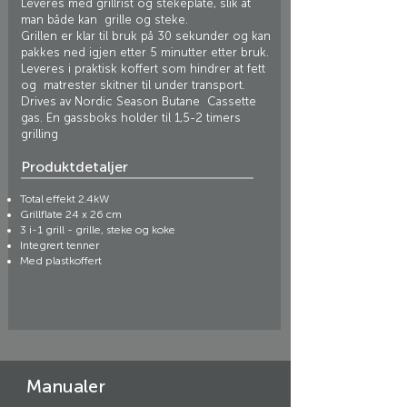
Leveres med grillrist og stekeplate, slik at
man både kan grille og steke.
Grillen er klar til bruk på 30 sekunder og kan
pakkes ned igjen etter 5 minutter etter bruk.
Leveres i praktisk koffert som hindrer at fett
og matrester skitner til under transport.
Drives av Nordic Season Butane Cassette
gas. En gassboks holder til 1,5-2 timers
grilling
Produktdetaljer
Total effekt 2.4kW
Grillflate 24 x 26 cm
3 i-1 grill - grille, steke og koke
Integrert tenner
Med plastkoffert
Manualer