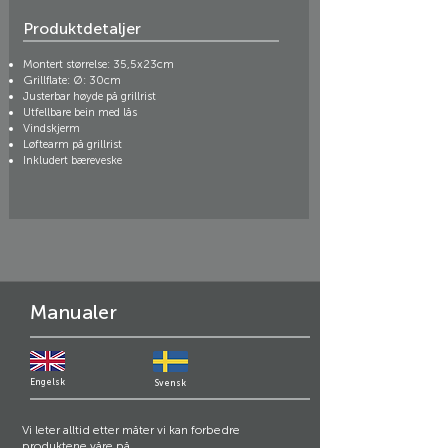
Produktdetaljer
Montert størrelse: 35,5x23cm
Grillflate: Ø: 30cm
Justerbar høyde på grillrist
Utfellbare bein med lås
Vindskjerm
Løftearm på grillrist
Inkludert bæreveske
Manualer
Engelsk
Svensk
Vi leter alltid etter måter vi kan forbedre
produktene våre på.