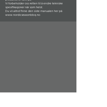
Vi forbeholder oss retten til å endre tekniske
spesifikasjoner når som helst.
Du vil alltid finne den siste manualen her på
www.nordicseasonbbq.no
Support og kundeservice:
Nordic Season Products AS