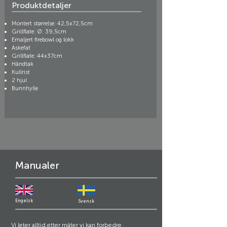
Produktdetaljer
Montert størrelse: 42,5x72,5cm
Grillflate: Ø: 39,5cm
Emaljert firebowl og lokk
Askefat
Grillflate: 44x37cm
Håndtak
Kullrist
2 hjul
Bunnhylle
Manualer
Engelsk
Svensk
Vi leter alltid etter måter vi kan forbedre