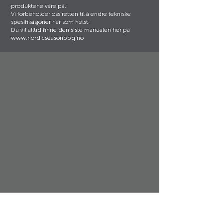
produktene våre på.
Vi forbeholder oss retten til å endre tekniske
spesifikasjoner når som helst.
Du vil alltid finne den siste manualen her på
www.nordicseasonbbq.no
Support og kundeservice:
Nordic Season Products AS