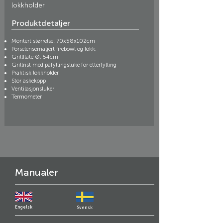
lokkholder
Produktdetaljer
Montert størrelse: 70x58x102cm
Porselensemaljert firebowl og lokk.
Grillflate Ø: 54cm
Grillrist med påfyllingsluke for etterfylling
Praktisk lokkholder
Stor askekopp
Ventilasjonsluker
Termometer
Manualer
Engelsk
Svensk