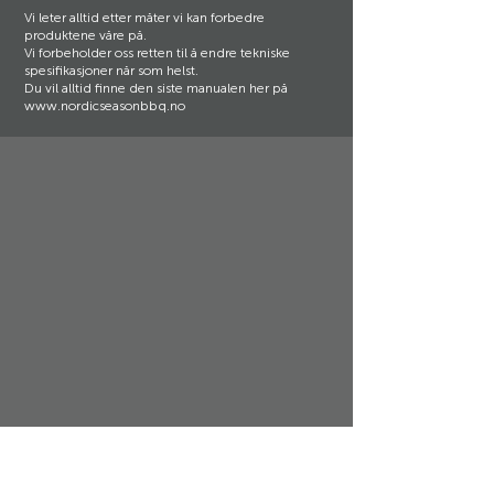
Vi leter alltid etter måter vi kan forbedre
produktene våre på.
Vi forbeholder oss retten til å endre tekniske
spesifikasjoner når som helst.
Du vil alltid finne den siste manualen her på
www.nordicseasonbbq.no
Support og kundeservice:
Nordic Season Products AS